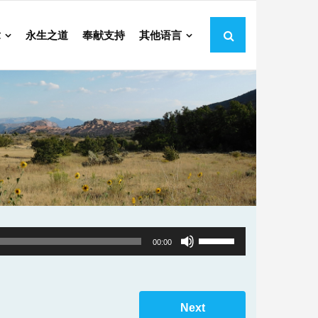
章
永生之道
奉献支持
其他语言
Use
00:00
Up/Down
Arrow
keys
Next
to