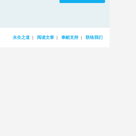
increase
or
decrease
volume.
永生之道
阅读文章
奉献支持
联络我们