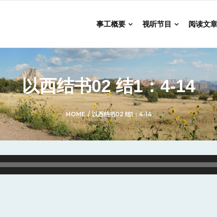
事工概要
视听节目
阅读文
以西结书02 结1：4-14
HOME
/
以西结书02 结1：4-14