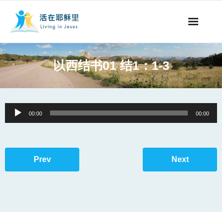
事工概要
以西结书01 结1：1-3
视听节目
阅读文章
Audio
00:00
00:00
Player
永生之道
奉献支持
Prev
Next
其他语言