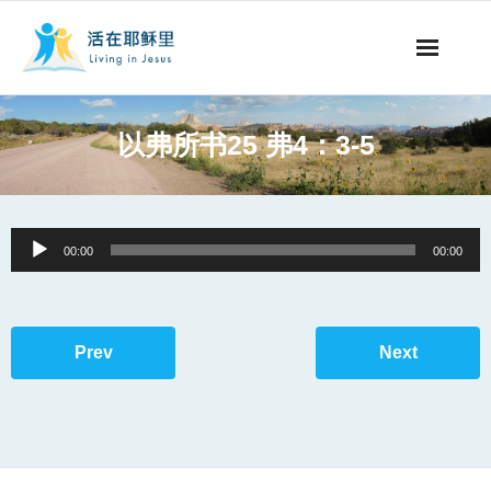
事工概要
以弗所书25 弗4：3-5
视听节目
阅读文章
Audio
00:00
00:00
Player
永生之道
奉献支持
Prev
Next
其他语言