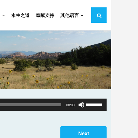
章
永生之道
奉献支持
其他语言
Use
00:00
Up/Down
Arrow
keys
Next
to