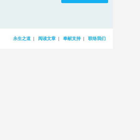
increase
or
decrease
volume.
永生之道
阅读文章
奉献支持
联络我们