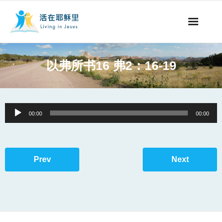
事工概要
以弗所书16 弗2：16-19
视听节目
阅读文章
Audio
00:00
00:00
Player
永生之道
奉献支持
Prev
Next
其他语言