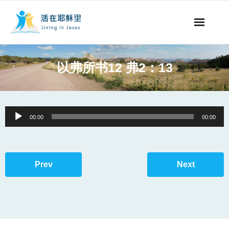
事工概要
以弗所书12 弗2：13
视听节目
阅读文章
Audio
00:00
00:00
Player
永生之道
奉献支持
Prev
Next
其他语言