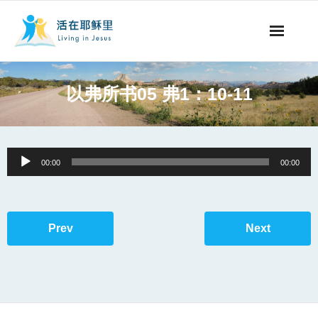
事工概要
以弗所书05 弗1：10-11
视听节目
阅读文章
Audio
00:00
00:00
Player
永生之道
奉献支持
Prev
Next
其他语言