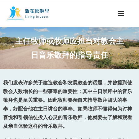
事工概要
主任牧师或牧师应担当对教会主
视听节目
日音乐敬拜的指导责任
阅读文章
永生之道
我们发表许多关于建造教会和发展教会的话题，并曾提到使
教会人数增长的一些事奉的重要性；其中主日崇拜中的音乐
奉献支持
敬拜也是至关重要。因此牧师要亲自来指导敬拜团队的事
奉，好配合他在主日讲台的事奉。如果牧师不懂得何为讨神
其他语言
喜悦和引领信徒投入心灵的音乐敬拜，他就要去了解和观看
及亲自体验这样的音乐敬拜。